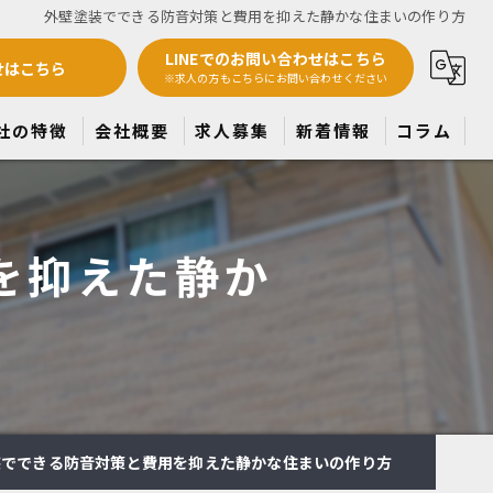
外壁塗装でできる防音対策と費用を抑えた静かな住まいの作り方
LINEでのお問い合わせはこちら
せはこちら
※求人の方もこちらにお問い合わせください
社の特徴
会社概要
求人募集
新着情報
コラム
根塗装
を抑えた静か
水
建て
パート
ンション
装でできる防音対策と費用を抑えた静かな住まいの作り方