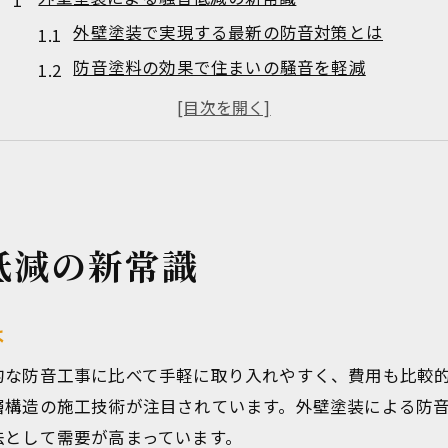
外壁塗装で実現する最新の防音対策とは
防音塗料の効果で住まいの騒音を軽減
外壁塗装による遮音性能アップのポイント
騒音トラブルを解消する外壁防音リフォーム術
防音塗料ガイナの特徴と適した使い方
防音塗料の効果を実感できる住まいへ
外壁塗装で感じる防音塗料の実力と効果
低減の新常識
ガイナ塗料で遮音・断熱を同時に実現する方法
防音塗料の選び方と適用範囲の見極め方
は
外壁塗装の防音性を高める補助施工の工夫
的な防音工事に比べて手軽に取り入れやすく、費用も比較
防音サイディングで外部騒音をシャットアウト
層構造の施工技術が注目されています。外壁塗装による防
静かな暮らしを叶える外壁リフォーム術
法として需要が高まっています。