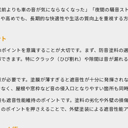
防音塗料とサイディングの効果的な活用法
以前よりも車の音が気にならなくなった」「夜間の騒音ス
外壁塗装による遮音・吸音の違いと選び方
やや高めでも、長期的な快適性や生活の質向上を重視する
外壁塗装で防音シートや内窓を併用する効果
住まいの騒音対策は外壁塗装から始めよう
ント
コストを抑えた防音塗装で安心空間へ
のポイントを意識することが大切です。まず、防音塗料の
外壁塗装の費用を抑えて防音効果を高める方法
揮できます。特にクラック（ひび割れ）や隙間は音が漏れ
防音塗料を使ったコスパ重視の外壁塗装術
外壁塗装と防音リフォームの賢い費用バランス
意が必要です。塗膜が薄すぎると遮音性が十分に発揮され
DIYでも始められる外壁塗装防音対策の工夫
でなく、屋根や窓枠など音の侵入口となりやすい箇所も同
見積もり比較で外壁塗装の費用対効果を追求
検も遮音性能維持のポイントです。塗料の劣化や外壁の損
らのポイントを押さえることで、外壁塗装による遮音性能