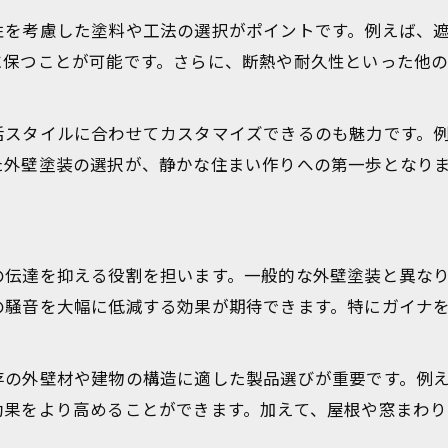
外壁塗装の防音効果を最大限に活かす方法
性を考慮した塗料や工法の選択がポイントです。例えば、
外壁防音リフォームで騒音ストレスを軽減
に保つことが可能です。さらに、断熱や耐久性といった他
遮音性を高める外壁塗装の施工ポイント
サイディングの追加でさらなる防音対策を強化
活スタイルに合わせてカスタマイズできるのも魅力です。
外壁塗装と内窓設置の併用で静音効果を実現
た外壁塗装の選択が、静かな住まい作りへの第一歩となり
ガイナ塗料を用いた外壁防音の工夫
ガイナ塗料で外壁塗装の防音性能を高める秘訣
防音塗料ガイナの遮音・断熱効果を徹底解説
の伝達を抑える役割を担います。一般的な外壁塗装と異な
外壁塗装に最適なガイナの選び方と注意点
の騒音を大幅に低減する効果が期待できます。特にガイナ
ガイナ塗料を活かした外壁防音リフォーム術
ガイナと防音サイディングの組み合わせ事例
存の外壁材や建物の構造に適した製品選びが重要です。例
暮らし快適に導く外壁防音対策の秘訣
効果をより高めることができます。加えて、屋根や窓まわ
外壁塗装で実現する快適な防音生活のコツ