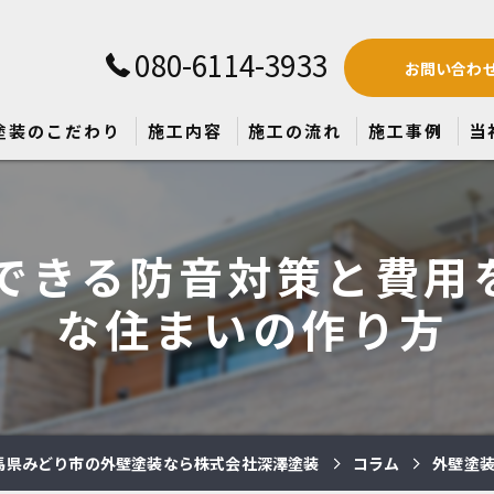
080-6114-3933
お問い合わ
塗装のこだわり
施工内容
施工の流れ
施工事例
当
屋
できる防音対策と費用
防
な住まいの作り方
戸
ア
マ
馬県みどり市の外壁塗装なら株式会社深澤塗装
コラム
外壁塗