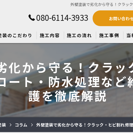
外壁塗装で劣化から守る！クラッ
080-6114-3933
お問い合わ
塗装のこだわり
施工内容
施工の流れ
施工事例
当
屋
劣化から守る！クラッ
防
コート・防水処理など
戸
護を徹底解説
ア
マ
塗装
コラム
外壁塗装で劣化から守る！クラック・ヒビ割れ修