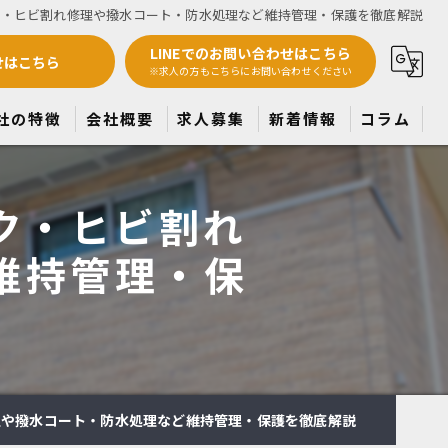
ク・ヒビ割れ修理や撥水コート・防水処理など維持管理・保護を徹底解説
LINEでのお問い合わせはこちら
せはこちら
※求人の方もこちらにお問い合わせください
社の特徴
会社概要
求人募集
新着情報
コラム
根塗装
ク・ヒビ割れ
水
維持管理・保
建て
パート
ンション
理や撥水コート・防水処理など維持管理・保護を徹底解説