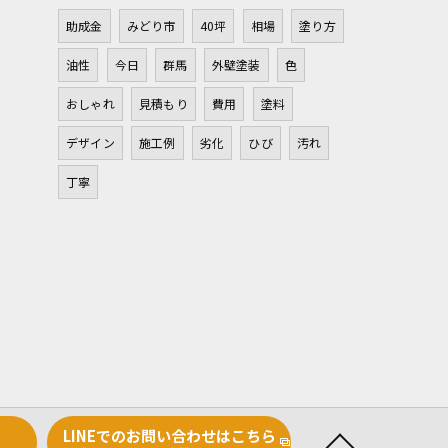
助成金
みどり市
40坪
相場
塗り方
油性
今日
群馬
外壁塗装
色
おしゃれ
見積もり
費用
塗料
デザイン
施工例
劣化
ひび
汚れ
丁寧
LINEでのお問い合わせはこちら