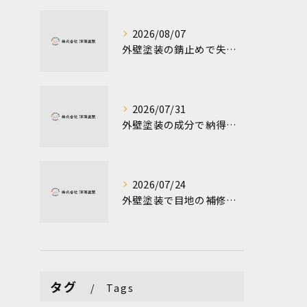
2026/08/07
外壁塗装の錆止めで失敗しない選び方と耐用年数を徹底解説
2026/07/31
外壁塗装の成分で納得の価格判断を群馬県みどり市佐波郡玉村町の失敗しない選び方ガイド
2026/07/24
外壁塗装で目地の補修時期と費用相場を押さえて資産価値を守る実践ガイド
タグ
Tags